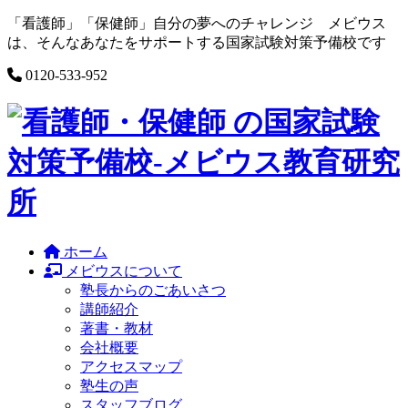
Skip
「看護師」「保健師」自分の夢へのチャレンジ メビウス
to
は、そんなあなたをサポートする国家試験対策予備校です
content
0120-533-952
ホーム
メビウスについて
塾長からのごあいさつ
講師紹介
著書・教材
会社概要
アクセスマップ
塾生の声
スタッフブログ