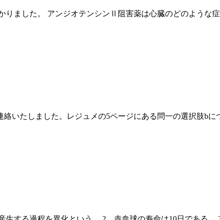
かりました。 アンジオテンシンⅡ阻害薬は心臓のどのような症
連絡いたしました。レジュメの5ページにある問一の選択肢bに
産生する過程を異化という。 2．赤血球の寿命は10日である。 3．