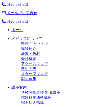
0120-533-952
メールでお問合せ
0120-533-952
ホーム
メビウスについて
塾長ごあいさつ
講師紹介
著書・教材
会社概要
アクセスマップ
塾生の声
スタッフブログ
職員募集
講座案内
学校関係者様 出張講座
試験対策通塾講座
完全個人指導