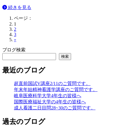
続きを見る
ページ：
1
2
3
»
ブログ検索
検索
最近のブログ
超直前国試V講座2/11のご質問です。
年末年始精神看護学講座のご質問です。
岐阜医療科学大学4年生の皆様へ
国際医療福祉大学の4年生の皆様へ
成人看護二日目問28~30のご質問です。
過去のブログ