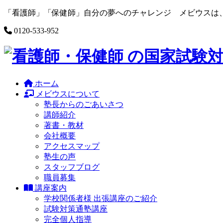
Skip
「看護師」「保健師」自分の夢へのチャレンジ メビウスは
to
content
0120-533-952
ホーム
メビウスについて
塾長からのごあいさつ
講師紹介
著書・教材
会社概要
アクセスマップ
塾生の声
スタッフブログ
職員募集
講座案内
学校関係者様 出張講座のご紹介
試験対策通塾講座
完全個人指導