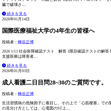
臓で破壊さ…
続きを見る
2026年01月14日
国際医療福祉大学の4年生の皆様へ
投稿者：
蜂谷正博
2026 1/13 社会保障確認テスト 解答 1限目確認テス
支援医療は障害者…
続きを見る
2026年01月03日
成人看護二日目問28~30のご質問です。
投稿者：
蜂谷正博
生活習慣病の危険因子に着目し、その上で「心筋梗塞」での
の見分け方としては、心電図のST上…