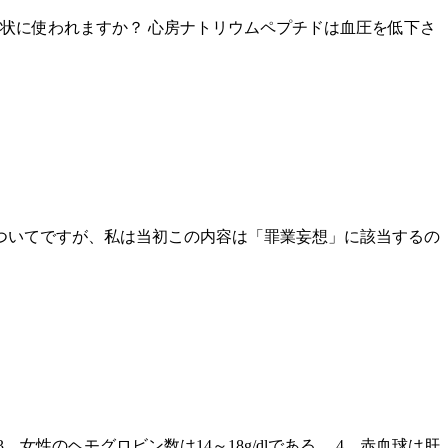
状に使われますか？ 心房ナトリウムペプチドは血圧を低下さ
ついてですが、私は当初この内容は「罪業妄想」に該当するの
女性のヘモグロビン数は14～18g/dlである。 4．赤血球は肝