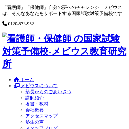
Skip
「看護師」「保健師」自分の夢へのチャレンジ メビウス
to
は、そんなあなたをサポートする国家試験対策予備校です
content
0120-533-952
ホーム
メビウスについて
塾長からのごあいさつ
講師紹介
著書・教材
会社概要
アクセスマップ
塾生の声
スタッフブログ